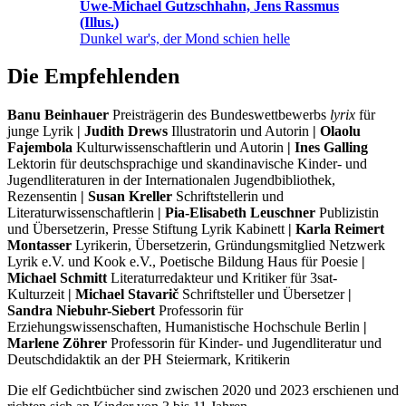
Uwe-Michael Gutzschhahn, Jens Rassmus
(Illus.)
Dunkel war's, der Mond schien helle
Die Empfehlenden
Banu Beinhauer
Preisträgerin des Bundeswettbewerbs
lyrix
für
junge Lyrik
|
Judith Drews
Illustratorin und Autorin
|
Olaolu
Fajembola
Kulturwissenschaftlerin und Autorin
|
Ines Galling
Lektorin für deutschsprachige und skandinavische Kinder- und
Jugendliteraturen in der Internationalen Jugendbibliothek,
Rezensentin
|
Susan Kreller
Schriftstellerin und
Literaturwissenschaftlerin
|
Pia-Elisabeth Leuschner
Publizistin
und Übersetzerin, Presse Stiftung Lyrik Kabinett
|
Karla Reimert
Montasser
Lyrikerin, Übersetzerin, Gründungsmitglied Netzwerk
Lyrik e.V. und Kook e.V., Poetische Bildung Haus für Poesie
|
Michael Schmitt
Literaturredakteur und Kritiker für 3sat-
Kulturzeit
|
Michael Stavarič
Schriftsteller und Übersetzer
|
Sandra Niebuhr-Siebert
Professorin für
Erziehungswissenschaften, Humanistische Hochschule Berlin
|
Marlene Zöhrer
Professorin für Kinder- und Jugendliteratur und
Deutschdidaktik an der PH Steiermark, Kritikerin
Die elf Gedichtbücher sind zwischen 2020 und 2023 erschienen und