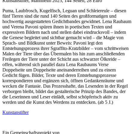
Kunstanstifter, Mannheim 2025, 144 Seiten, 28 Euro
Puma, Laubfrosch, Kugelfisch, Leguan und Schleiereule – diesen
fünf Tieren sind die rund 140 Seiten des großformatigen und
hochwertig ausgestatteten Gedichtbandes gewidmet. Lena Raubaum
und Verena Pavoni spüren ihnen in poetischen Texten und
expressiven Bildern nach und stellen dabei eindrucksvoll – indem
die Genese begleitet und sichtbar gemacht wird – die Magie von
Sprach- und Bildkunst unter Beweis: Pavoni legt den
Entstehungsprozess ihrer Sgraffito-Kratzbilder – vom schrittweisen
Malen der Tiere über das Übermalen bis hin zum anschließenden
Freilegen der Tiere unter der Schicht aus schwarzer Ölkreide –
offen, während sich parallel dazu Lena Raubaums Verse
Doppelseite um Doppelseite aneinanderreihen und zu einem
Gedicht fügen. Bilder, Texte und deren Entstehungsprozesse
korrespondieren und ergänzen sich, öffnen Gedankenräume und
wecken die Fantasie. Das Prozesshafte, das Lesenden in der Regel
verborgen bleibt, bildet das gestalterische Prinzip des Bandes, der
die Leserinnen und Leser einlädt, selbst schöpferisch aktiv zu
werden und die Kunst des Werdens zu entdecken. (ab 5 J.)
Kunstanstifter
Ein Gemeinschaftsprojekt von