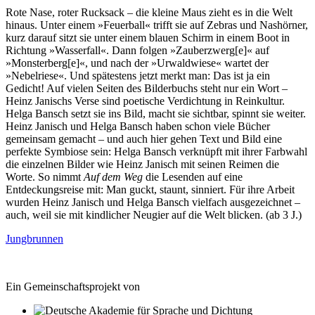
Rote Nase, roter Rucksack – die kleine Maus zieht es in die Welt
hinaus. Unter einem »Feuerball« trifft sie auf Zebras und Nashörner,
kurz darauf sitzt sie unter einem blauen Schirm in einem Boot in
Richtung »Wasserfall«. Dann folgen »Zauberzwerg[e]« auf
»Monsterberg[e]«, und nach der »Urwaldwiese« wartet der
»Nebelriese«. Und spätestens jetzt merkt man: Das ist ja ein
Gedicht! Auf vielen Seiten des Bilderbuchs steht nur ein Wort –
Heinz Janischs Verse sind poetische Verdichtung in Reinkultur.
Helga Bansch setzt sie ins Bild, macht sie sichtbar, spinnt sie weiter.
Heinz Janisch und Helga Bansch haben schon viele Bücher
gemeinsam gemacht – und auch hier gehen Text und Bild eine
perfekte Symbiose sein: Helga Bansch verknüpft mit ihrer Farbwahl
die einzelnen Bilder wie Heinz Janisch mit seinen Reimen die
Worte. So nimmt
Auf dem Weg
die Lesenden auf eine
Entdeckungsreise mit: Man guckt, staunt, sinniert. Für ihre Arbeit
wurden Heinz Janisch und Helga Bansch vielfach ausgezeichnet –
auch, weil sie mit kindlicher Neugier auf die Welt blicken. (ab 3 J.)
Jungbrunnen
Ein Gemeinschaftsprojekt von