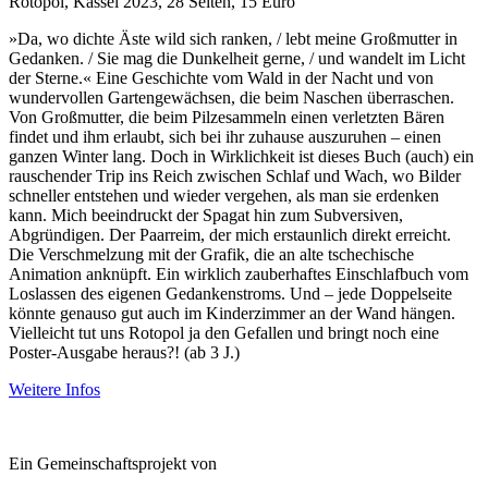
Rotopol, Kassel 2023, 28 Seiten, 15 Euro
»Da, wo dichte Äste wild sich ranken, / lebt meine Großmutter in
Gedanken. / Sie mag die Dunkelheit gerne, / und wandelt im Licht
der Sterne.« Eine Geschichte vom Wald in der Nacht und von
wundervollen Gartengewächsen, die beim Naschen überraschen.
Von Großmutter, die beim Pilzesammeln einen verletzten Bären
findet und ihm erlaubt, sich bei ihr zuhause auszuruhen – einen
ganzen Winter lang. Doch in Wirklichkeit ist dieses Buch (auch) ein
rauschender Trip ins Reich zwischen Schlaf und Wach, wo Bilder
schneller entstehen und wieder vergehen, als man sie erdenken
kann. Mich beeindruckt der Spagat hin zum Subversiven,
Abgründigen. Der Paarreim, der mich erstaunlich direkt erreicht.
Die Verschmelzung mit der Grafik, die an alte tschechische
Animation anknüpft. Ein wirklich zauberhaftes Einschlafbuch vom
Loslassen des eigenen Gedankenstroms. Und – jede Doppelseite
könnte genauso gut auch im Kinderzimmer an der Wand hängen.
Vielleicht tut uns Rotopol ja den Gefallen und bringt noch eine
Poster-Ausgabe heraus?! (ab 3 J.)
Weitere Infos
Ein Gemeinschaftsprojekt von