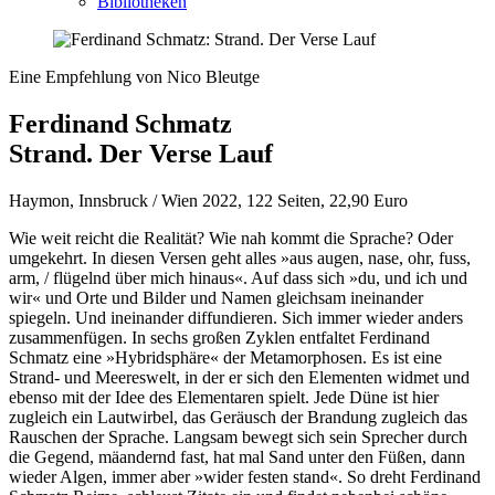
Bibliotheken
Eine Empfehlung von Nico Bleutge
Ferdinand Schmatz
Strand. Der Verse Lauf
Haymon, Innsbruck / Wien 2022, 122 Seiten, 22,90 Euro
Wie weit reicht die Realität? Wie nah kommt die Sprache? Oder
umgekehrt. In diesen Versen geht alles »aus augen, nase, ohr, fuss,
arm, / flügelnd über mich hinaus«. Auf dass sich »du, und ich und
wir« und Orte und Bilder und Namen gleichsam ineinander
spiegeln. Und ineinander diffundieren. Sich immer wieder anders
zusammenfügen. In sechs großen Zyklen entfaltet Ferdinand
Schmatz eine »Hybridsphäre« der Metamorphosen. Es ist eine
Strand- und Meereswelt, in der er sich den Elementen widmet und
ebenso mit der Idee des Elementaren spielt. Jede Düne ist hier
zugleich ein Lautwirbel, das Geräusch der Brandung zugleich das
Rauschen der Sprache. Langsam bewegt sich sein Sprecher durch
die Gegend, mäandernd fast, hat mal Sand unter den Füßen, dann
wieder Algen, immer aber »wider festen stand«. So dreht Ferdinand