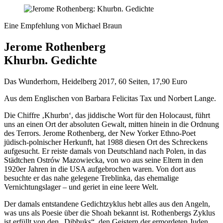
Eine Empfehlung von Michael Braun
Jerome Rothenberg
Khurbn. Gedichte
Das Wunderhorn, Heidelberg 2017, 60 Seiten, 17,90 Euro
Aus dem Englischen von Barbara Felicitas Tax und Norbert Lange.
Die Chiffre ‚Khurbn‘, das jiddische Wort für den Holocaust, führt
uns an einen Ort der absoluten Gewalt, mitten hinein in die Ordnung
des Terrors. Jerome Rothenberg, der New Yorker Ethno-Poet
jüdisch-polnischer Herkunft, hat 1988 diesen Ort des Schreckens
aufgesucht. Er reiste damals von Deutschland nach Polen, in das
Städtchen Ostrów Mazowiecka, von wo aus seine Eltern in den
1920er Jahren in die USA aufgebrochen waren. Von dort aus
besuchte er das nahe gelegene Treblinka, das ehemalige
Vernichtungslager – und geriet in eine leere Welt.
Der damals entstandene Gedichtzyklus hebt alles aus den Angeln,
was uns als Poesie über die Shoah bekannt ist. Rothenbergs Zyklus
ist erfüllt von den „Dibbuks“, den Geistern der ermordeten Juden,